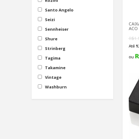
Rozini
Santo Angelo
Seizi
CAIX
ACO
Sennheiser
R$
1.
Shure
Até
1
Strinberg
R
ou
Tagima
Takamine
Vintage
Washburn