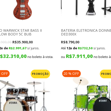
O WARWICK STAR BASS II
BATERIA ELETRONICA DONN
LOW BODY 5C BUB
DED300X
Original
Current
.900,00
R$
35.900,00
R$
8.790,00
2x de
R$
2.991,67
s/ juros.
Até
12x de
R$
732,50
s/ juros.
price
price
$
32.310,00
R$
7.911,00
was:
is:
no boleto à vista.
ou
no boleto à 
R$39.900,00.
R$35.900,00.
% OFF
20 % OFF
PROMOÇÃO
PROM