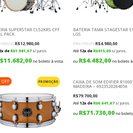
RIA SUPERSTAR CL52KRS-CFF
BATERIA TAMA STAGESTAR S
L PACK
LGS
Original
Current
Original
Curren
.980,00
R$
12.980,00
R$
6.190,00
R$
4.980,00
2x de
R$
1.081,67
s/ juros.
Até
12x de
R$
415,00
s/ juros.
price
price
price
price
$
11.682,00
R$
4.482,00
was:
is:
was:
is:
no boleto à vista.
ou
no boleto à 
R$13.980,00.
R$12.980,00.
R$6.190,00.
R$4.980
% OFF
CAIXA DE SOM EDIFIER R1000
PROMOÇÃO
MADEIRA – 6923520264056
R$
79.700,00
Até
12x de
R$
6.641,67
s/ juros.
R$
71.730,00
ou
no boleto 