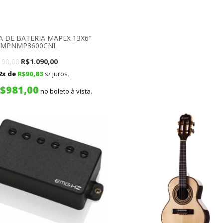
A DE BATERIA MAPEX 13X6″
 MPNMP3600CNL
Original
Current
190,00
R$
1.090,00
2x de
R$
90,83
s/ juros.
price
price
$
981,00
was:
is:
no boleto à vista.
R$1.190,00.
R$1.090,00.