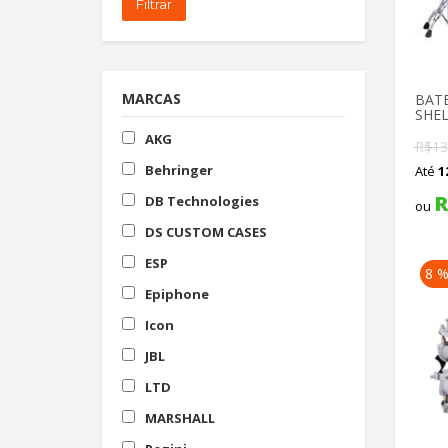
Filtrar
MARCAS
BATE
SHEL
AKG
R$
13
Behringer
Até
1
R
DB Technologies
ou
DS CUSTOM CASES
ESP
8 
Epiphone
Icon
JBL
LTD
MARSHALL