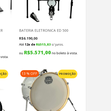
ER
BATERIA ELETRONICA ED 500
R$
6.190,00
Até
12x de
R$
515,83
s/ juros.
R$
5.571,00
ou
no boleto à vista.
vista.
13 % OFF
OÇÃO
PROMOÇÃO