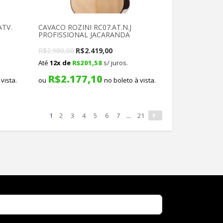
TV.
CAVACO ROZINI RC07.AT.N.J
PROFISSIONAL JACARANDA
Original
Current
R$
2.980,00
R$
2.419,00
Até
12x de
R$
201,58
s/ juros.
price
price
R$
2.177,10
was:
is:
vista.
ou
no boleto à vista.
R$2.980,00.
R$2.419,00.
1
2
3
4
5
6
7
...
21