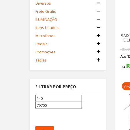
Diversos
Frete Grátis
ILUMINAÇÃO
Itens Usados
BAIX
Microfones
HOL
Pedais
R$
39
Promoções
Até
1
Teclas
R
ou
7 
FILTRAR POR PREÇO