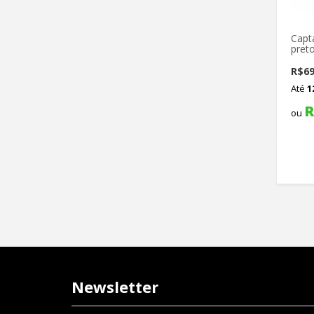
Capt
pret
R$
69
Até
1
R
ou
Newsletter