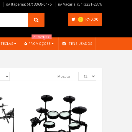
Itapema: (47) 3368-6476
Vacaria: (54) 3231-2376
R$
0,00
0
APROVEITE
TECLAS
PROMOÇÕES
ITENS USADOS
Mostrar