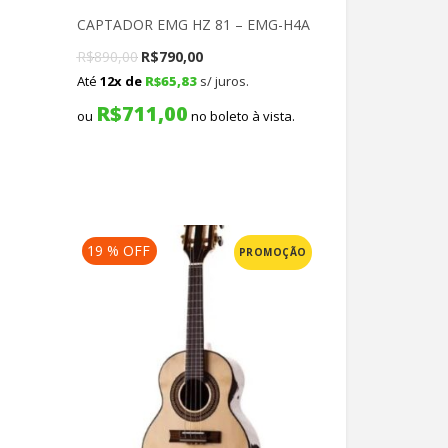
CAPTADOR EMG HZ 81 – EMG-H4A
Original
Current
R$
890,00
R$
790,00
Até
12x de
R$
65,83
s/ juros.
price
price
R$
711,00
was:
is:
ou
no boleto à vista.
R$890,00.
R$790,00.
19 % OFF
PROMOÇÃO