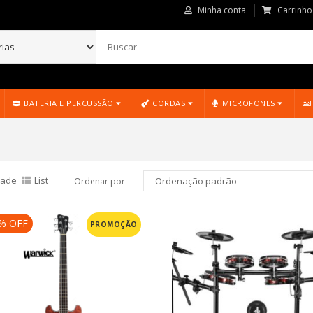
Minha conta
Carrinho
BATERIA E PERCUSSÃO
CORDAS
MICROFONES
rade
List
Ordenar por
 % OFF
PROMOÇÃO