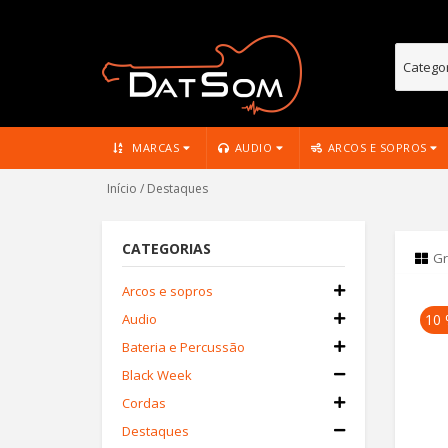
MARCAS
AUDIO
ARCOS E SOPROS
Início
/ Destaques
CATEGORIAS
G
Arcos e sopros
Audio
10
Bateria e Percussão
Black Week
Cordas
Destaques