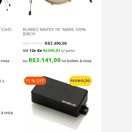
T52H5-
BUMBO MAPEX 18″ MARS 100%
BIRCH
t
Original
Current
R$
3.990,00
R$
3.490,00
Até
12x de
R$
290,83
s/ juros.
price
price
R$
3.141,00
was:
is:
vista.
ou
no boleto à vista.
,00.
R$3.990,00.
R$3.490,00.
11 % OFF
T4
PROMOÇÃO
à vista.