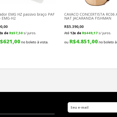
ador EMG HZ passivo braço PAF
CAVACO CONCERTISTA RC06 A
o EMG-H2
NAT JACARANDA FISHMAN
0,00
R$
5.390,00
2x de
R$
57,50
s/ juros.
Até
12x de
R$
449,17
s/ juros.
$
621,00
R$
4.851,00
no boleto à vista.
ou
no boleto à 