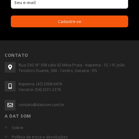
CONTATO
Rua 230, Nº 308 sala 02 Meia Praia - Itapema - SC / R. João
Teodoro Duarte, 366 - Centro, Vacaria - RS
Itapema: (47) 3368-6476
Vacaria: (54) 3231-2376
contato@datsom.com.br
A DAT SOM
Sobre
Política de troca e devoluções