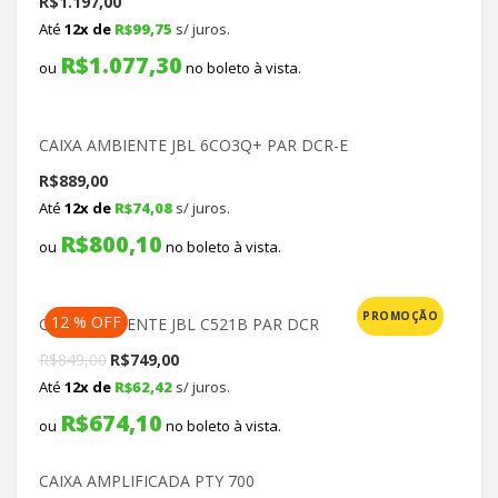
R$
1.197,00
Até
12x de
R$
99,75
s/ juros.
R$
1.077,30
ou
no boleto à vista.
CAIXA AMBIENTE JBL 6CO3Q+ PAR DCR-E
R$
889,00
Até
12x de
R$
74,08
s/ juros.
R$
800,10
ou
no boleto à vista.
PROMOÇÃO
12 % OFF
CAIXA AMBIENTE JBL C521B PAR DCR
Original
Current
R$
849,00
R$
749,00
Até
12x de
R$
62,42
s/ juros.
price
price
R$
674,10
was:
is:
ou
no boleto à vista.
R$849,00.
R$749,00.
CAIXA AMPLIFICADA PTY 700