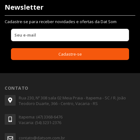
Newsletter
Cadastre-se para receber novidades e ofertas da Dat Som
CONTATO
Rua 230, Nº 308 sala 02 Meia Praia - Itapema - SC / R. João
Teodoro Duarte, 366 - Centro, Vacaria - RS
Itapema: (47) 3368-6476
Vacaria: (54) 3231-2376
contato@datsom.com.br