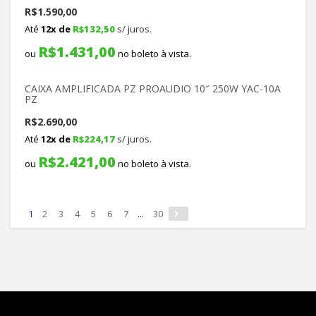
R$
1.590,00
Até
12x de
R$
132,50
s/ juros.
R$
1.431,00
ou
no boleto à vista.
CAIXA AMPLIFICADA PZ PROAUDIO 10″ 250W YAC-10A
PZ
R$
2.690,00
Até
12x de
R$
224,17
s/ juros.
R$
2.421,00
ou
no boleto à vista.
1
2
3
4
5
6
7
...
30