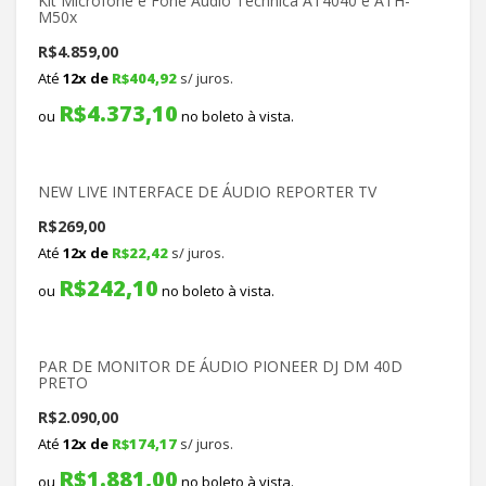
Kit Microfone e Fone Audio Technica AT4040 e ATH-
M50x
R$
4.859,00
Até
12x de
R$
404,92
s/ juros.
R$
4.373,10
ou
no boleto à vista.
NEW LIVE INTERFACE DE ÁUDIO REPORTER TV
R$
269,00
Até
12x de
R$
22,42
s/ juros.
R$
242,10
ou
no boleto à vista.
PAR DE MONITOR DE ÁUDIO PIONEER DJ DM 40D
PRETO
R$
2.090,00
Até
12x de
R$
174,17
s/ juros.
R$
1.881,00
ou
no boleto à vista.