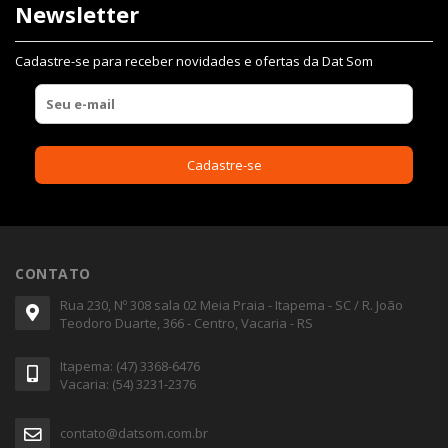
Newsletter
Cadastre-se para receber novidades e ofertas da Dat Som
CONTATO
Rua 230, Nº 308 sala 02 Meia Praia - Itapema - SC / R. João
Teodoro Duarte, 366 - Centro, Vacaria - RS
Itapema: (47) 3368-6476
Vacaria: (54) 3231-2376
contato@datsom.com.br