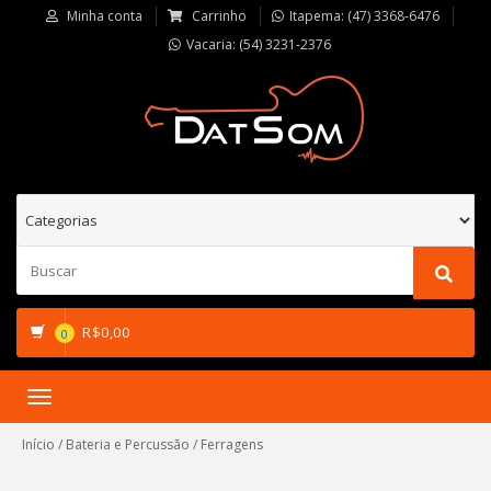
Minha conta
Carrinho
Itapema: (47) 3368-6476
Vacaria: (54) 3231-2376
R$
0,00
0
Toggle
navigation
Início
/
Bateria e Percussão
/ Ferragens