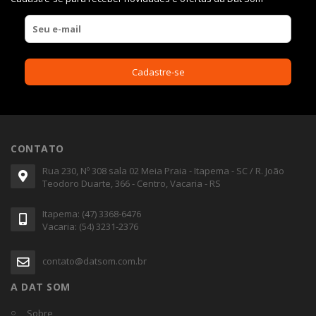
CONTATO
Rua 230, Nº 308 sala 02 Meia Praia - Itapema - SC / R. João
Teodoro Duarte, 366 - Centro, Vacaria - RS
Itapema: (47) 3368-6476
Vacaria: (54) 3231-2376
contato@datsom.com.br
A DAT SOM
Sobre