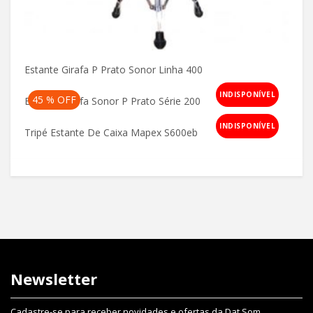
Estante Girafa P Prato Sonor Linha 400
Original
Current
INDISPONÍVEL
45 % OFF
Estante Girafa Sonor P Prato Série 200
price
price
Original
Current
INDISPONÍVEL
Tripé Estante De Caixa Mapex S600eb
was:
is:
price
price
R$990,00.
R$590,00.
was:
is:
R$890,00.
R$490,00.
Newsletter
Cadastre-se para receber novidades e ofertas da Dat Som