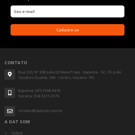
CONTATO
Rua 230, Nº 308 sala 02 Meia Praia - Itapema - SC / R. João
Teodoro Duarte, 366 - Centro, Vacaria - RS
Itapema: (47) 3368-6476
Vacaria: (54) 3231-2376
contato@datsom.com.br
A DAT SOM
Sobre