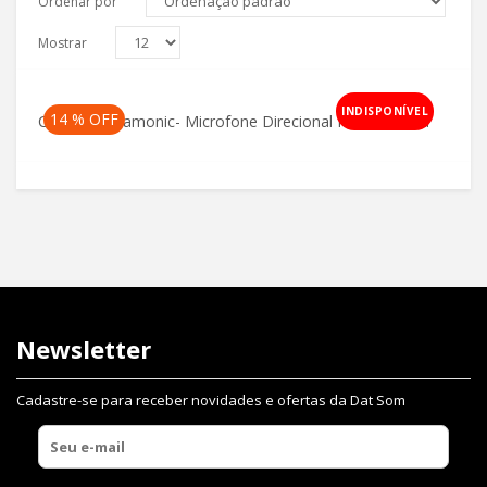
Ordenar por
Mostrar
INDISPONÍVEL
14 % OFF
Cammic Saramonic- Microfone Direcional Para Câmera
Original
Current
price
price
was:
is:
R$697,00.
R$597,00.
Newsletter
Cadastre-se para receber novidades e ofertas da Dat Som