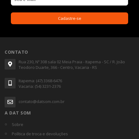
CONTATO
Rua 230, Nº 308 sala 02 Meia Praia - Itapema - SC / R. João
Teodoro Duarte, 366 - Centro, Vacaria - RS
Itapema: (47) 3368-6476
Vacaria: (54) 3231-2376
contato@datsom.com.br
A DAT SOM
Sobre
Política de troca e devoluções