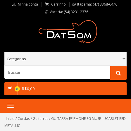
Minha conta
Carrinho
Itapema: (47) 3368-6476
Vacaria: (54) 3231-2376
R$
0,00
0
Toggle
navigation
Início
/
Cordas
/
Guitarras
/ GUITARRA EPIPHONE SG MUSE – SCARLET RED
METALLIC