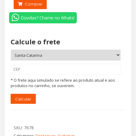
SG
Comprar
MUSE
-
SCARLET
Dúvidas? Chame no Whats!
RED
METALLIC
quantidade
Calcule o frete
* O frete aqui simulado se refere ao produto atual e aos
produtos no carrinho, se ouverem.
Calcular
SKU:
7678
Categories:
Destaques
,
Guitarras