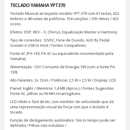
TECLADO YAMAHA YPT370
Teclado Musical arranjador modelo YPT-370 com 61 teclas, 622
timbres e 48 notas de polifonia. 154 canções / 205 ritmos / 622
vozes.
Efeitos: DSP, REV – X, Chorus, Equalização Master e Harmony.
Tipo de conexões: 12VDC, Fone de Ouvido, AUX IN, Pedal
Sustain e USB to Host / Fontes Compatíveis:
Fonte AC (PA-130, PA-3C ou equivalente recomendado pela
Yamaha).
Alimentação: 12V/ Consumo de Energia: 5W (com a fonte PA-
130).
Alto Falantes: 2x 12cm / Potência: 2,5 W + 2,5 W / Display: LCD.
Painel: Inglês / Memória: 1,4 MB (Aprox.) / Fontes Sugeridas:
Fonte AC, pilhas ou Ni-MH recarregáveis.
LCD nítido e fácil de ler, com medidor de velocidade que d
uma representação visual da força com que o teclado é
tocado.
Função de desligamento automático: Sim (o tempo pode ser
definido) / Pilhas não incluídas /