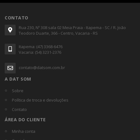
CONTATO
Rua 230, Nº 308 sala 02 Meia Praia - Itapema - SC / R. João
Teodoro Duarte, 366 - Centro, Vacaria - RS
Itapema: (47) 3368-6476
Vacaria: (54) 3231-2376
contato@datsom.com.br
A DAT SOM
Sobre
Política de troca e devoluções
Contato
ÁREA DO CLIENTE
Minha conta