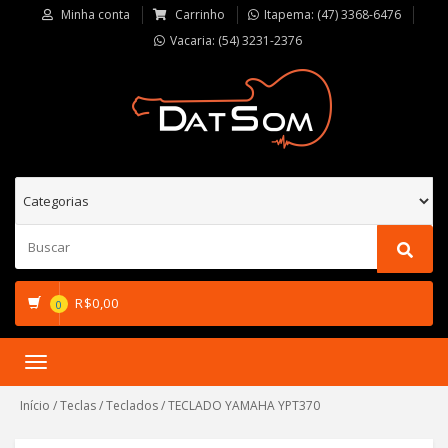
Minha conta
Carrinho
Itapema: (47) 3368-6476
Vacaria: (54) 3231-2376
R$
0,00
0
Toggle
navigation
Início
/
Teclas
/
Teclados
/ TECLADO YAMAHA YPT370